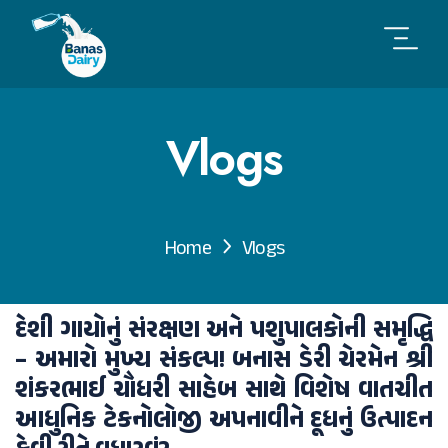
Vlogs
Home
Vlogs
દેશી ગાયોનું સંરક્ષણ અને પશુપાલકોની સમૃદ્ધિ
– અમારો મુખ્ય સંકલ્પ! બનાસ ડેરી ચેરમેન શ્રી
શંકરભાઈ ચૌધરી સાહેબ સાથે વિશેષ વાતચીત
આધુનિક ટેકનોલોજી અપનાવીને દૂધનું ઉત્પાદન