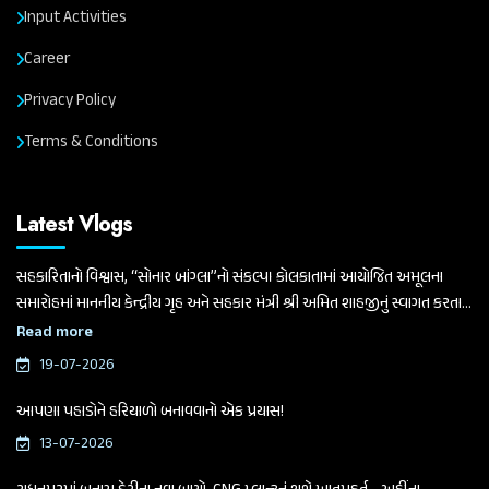
Input Activities
Career
Privacy Policy
Terms & Conditions
Latest Vlogs
સહકારિતાનો વિશ્વાસ, “સોનાર બાંગ્લા”નો સંકલ્પ। કોલકાતામાં આયોજિત અમૂલના
સમારોહમાં માનનીય કેન્દ્રીય ગૃહ અને સહકાર મંત્રી શ્રી અમિત શાહજીનું સ્વાગત કરતા
ગુજરાત વિધાનસભાના માનનીય અધ્યક્ષ અને બનાસ ડેરીના ચેરમેન શ્રી શંકરભાઈ
Read more
ચૌધરી
19-07-2026
આપણા પહાડોને હરિયાળો બનાવવાનો એક પ્રયાસ!
13-07-2026