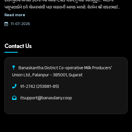
રાધનપુરમાં બનાસ ડેરીના નવા બાયો-CNG પ્લાન્ટનું થશે ખાતમુહૂર્ત... અહીંના
પશુપાલકોને હવે ગોબરમાંથી પણ વધારાની આવક મળશે. ચેરમેન શ્રી શંકરભાઈ
ચૌધરીએ આજે આ મહત્વપૂર્ણ જાહેરાત કરી.
Read more
11-07-2026
Contact Us
Banaskantha District Co-operative Milk Producers'
Union Ltd., Palanpur – 385001, Gujarat
91-2742 (253881-85)
itsupport@banasdairy.coop