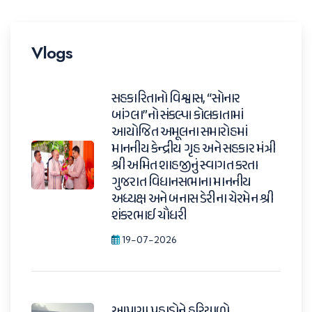
Vlogs
સહકારિતાનો વિશ્વાસ, “સોનાર
બાંગ્લા”નો સંકલ્પ। કોલકાતામાં
આયોજિત અમૂલના સમારોહમાં
માનનીય કેન્દ્રીય ગૃહ અને સહકાર મંત્રી
શ્રી અમિત શાહજીનું સ્વાગત કરતા
ગુજરાત વિધાનસભાના માનનીય
અધ્યક્ષ અને બનાસ ડેરીના ચેરમેન શ્રી
શંકરભાઈ ચૌધરી
19-07-2026
આપણા પહાડોને હરિયાળો