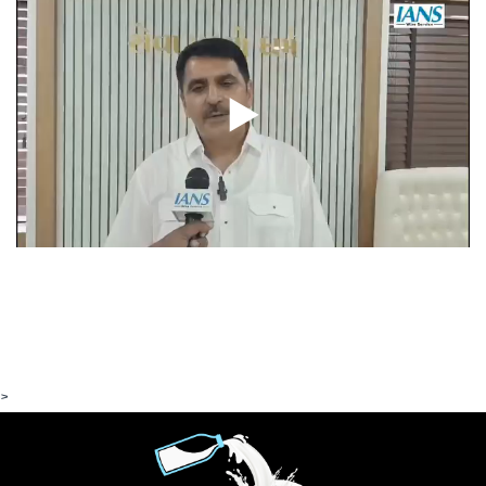
શંકરભાઈ ચૌધરીએ શું કહ્યું!
06-07-2026
▶
Read More
>