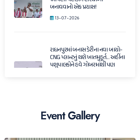
બનાવવાનો એક પ્રયાસ!
13-07-2026
રાધનપુરમાં બનાસ ડેરીના નવા બાયો-
CNG પ્લાન્ટનું થશે ખાતમુહૂર્ત... અહીંના
પશુપાલકોને હવે ગોબરમાંથી પણ
વધારાની આવક મળશે. ચેરમેન શ્રી
શંકરભાઈ ચૌધરીએ આજે આ
મહત્વપૂર્ણ જાહેરાત કરી.
11-07-2026
Event Gallery
સાંભળો, બનાસ ડેરીના આગામી પાંચ
વર્ષ કેવા હશે તેના વિશે ચેરમેન શ્રી