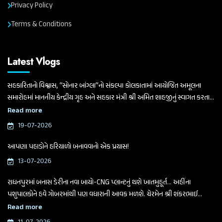
Privacy Policy
Terms & Conditions
Latest Vlogs
સહકારિતાનો વિશ્વાસ, “સોનાર બાંગ્લા”નો સંકલ્પ। કોલકાતામાં આયોજિત અમૂલના
સમારોહમાં માનનીય કેન્દ્રીય ગૃહ અને સહકાર મંત્રી શ્રી અમિત શાહજીનું સ્વાગત કરતા
ગુજરાત વિધાનસભાના માનનીય અધ્યક્ષ અને બનાસ ડેરીના ચેરમેન શ્રી શંકરભાઈ
Read more
ચૌધરી
19-07-2026
આપણા પહાડોને હરિયાળો બનાવવાનો એક પ્રયાસ!
13-07-2026
રાધનપુરમાં બનાસ ડેરીના નવા બાયો-CNG પ્લાન્ટનું થશે ખાતમુહૂર્ત... અહીંના
પશુપાલકોને હવે ગોબરમાંથી પણ વધારાની આવક મળશે. ચેરમેન શ્રી શંકરભાઈ
ચૌધરીએ આજે આ મહત્વપૂર્ણ જાહેરાત કરી.
Read more