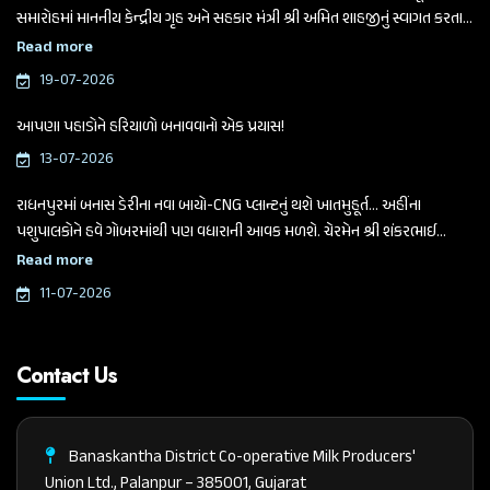
સમારોહમાં માનનીય કેન્દ્રીય ગૃહ અને સહકાર મંત્રી શ્રી અમિત શાહજીનું સ્વાગત કરતા
ગુજરાત વિધાનસભાના માનનીય અધ્યક્ષ અને બનાસ ડેરીના ચેરમેન શ્રી શંકરભાઈ
Read more
ચૌધરી
19-07-2026
આપણા પહાડોને હરિયાળો બનાવવાનો એક પ્રયાસ!
13-07-2026
રાધનપુરમાં બનાસ ડેરીના નવા બાયો-CNG પ્લાન્ટનું થશે ખાતમુહૂર્ત... અહીંના
પશુપાલકોને હવે ગોબરમાંથી પણ વધારાની આવક મળશે. ચેરમેન શ્રી શંકરભાઈ
ચૌધરીએ આજે આ મહત્વપૂર્ણ જાહેરાત કરી.
Read more
11-07-2026
Contact Us
Banaskantha District Co-operative Milk Producers'
Union Ltd., Palanpur – 385001, Gujarat