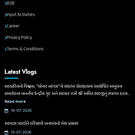
B2B
Input Activities
Career
Privacy Policy
Terms & Conditions
Latest Vlogs
સહકારિતાનો વિશ્વાસ, “સોનાર બાંગ્લા”નો સંકલ્પ। કોલકાતામાં આયોજિત અમૂલના
સમારોહમાં માનનીય કેન્દ્રીય ગૃહ અને સહકાર મંત્રી શ્રી અમિત શાહજીનું સ્વાગત કરતા
ગુજરાત વિધાનસભાના માનનીય અધ્યક્ષ અને બનાસ ડેરીના ચેરમેન શ્રી શંકરભાઈ
Read more
ચૌધરી
19-07-2026
આપણા પહાડોને હરિયાળો બનાવવાનો એક પ્રયાસ!
13-07-2026