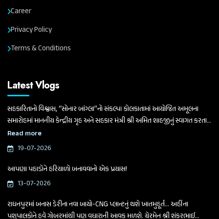
Career
Privacy Policy
Terms & Conditions
Latest Vlogs
સહકારિતાનો વિશ્વાસ, “સોનાર બાંગ્લા”નો સંકલ્પ। કોલકાતામાં આયોજિત અમૂલના
સમારોહમાં માનનીય કેન્દ્રીય ગૃહ અને સહકાર મંત્રી શ્રી અમિત શાહજીનું સ્વાગત કરતા
ગુજરાત વિધાનસભાના માનનીય અધ્યક્ષ અને બનાસ ડેરીના ચેરમેન શ્રી શંકરભાઈ
Read more
ચૌધરી
19-07-2026
આપણા પહાડોને હરિયાળો બનાવવાનો એક પ્રયાસ!
13-07-2026
રાધનપુરમાં બનાસ ડેરીના નવા બાયો-CNG પ્લાન્ટનું થશે ખાતમુહૂર્ત... અહીંના
પશુપાલકોને હવે ગોબરમાંથી પણ વધારાની આવક મળશે. ચેરમેન શ્રી શંકરભાઈ