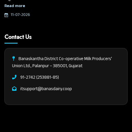
ચૌધરીએ આજે આ મહત્વપૂર્ણ જાહેરાત કરી.
Read more
11-07-2026
Contact Us
Banaskantha District Co-operative Milk Producers'
Union Ltd., Palanpur – 385001, Gujarat
91-2742 (253881-85)
itsupport@banasdairy.coop