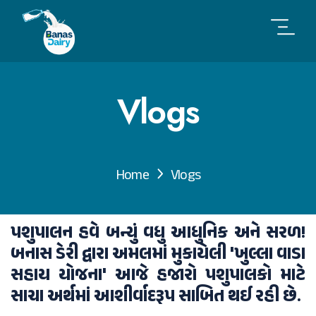
Vlogs
Home
Vlogs
પશુપાલન હવે બન્યું વધુ આધુનિક અને સરળ!
બનાસ ડેરી દ્વારા અમલમાં મુકાયેલી 'ખુલ્લા વાડા
સહાય યોજના' આજે હજારો પશુપાલકો માટે
સાચા અર્થમાં આશીર્વાદરૂપ સાબિત થઈ રહી છે.