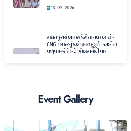
13-07-2026
રાધનપુરમાં બનાસ ડેરીના નવા બાયો-
CNG પ્લાન્ટનું થશે ખાતમુહૂર્ત... અહીંના
પશુપાલકોને હવે ગોબરમાંથી પણ
વધારાની આવક મળશે. ચેરમેન શ્રી
શંકરભાઈ ચૌધરીએ આજે આ
મહત્વપૂર્ણ જાહેરાત કરી.
11-07-2026
Event Gallery
સાંભળો, બનાસ ડેરીના આગામી પાંચ
વર્ષ કેવા હશે તેના વિશે ચેરમેન શ્રી
શંકરભાઈ ચૌધરીએ શું કહ્યું!