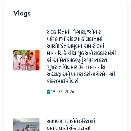
Vlogs
સહકારિતાનો વિશ્વાસ, “સોનાર
બાંગ્લા”નો સંકલ્પ। કોલકાતામાં
આયોજિત અમૂલના સમારોહમાં
માનનીય કેન્દ્રીય ગૃહ અને સહકાર મંત્રી
શ્રી અમિત શાહજીનું સ્વાગત કરતા
ગુજરાત વિધાનસભાના માનનીય
અધ્યક્ષ અને બનાસ ડેરીના ચેરમેન શ્રી
શંકરભાઈ ચૌધરી
19-07-2026
આપણા પહાડોને હરિયાળો
બનાવવાનો એક પ્રયાસ!