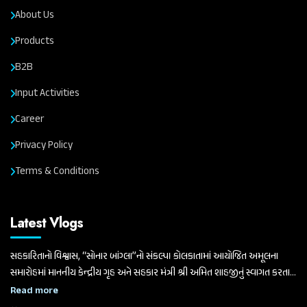
About Us
Products
B2B
Input Activities
Career
Privacy Policy
Terms & Conditions
Latest Vlogs
સહકારિતાનો વિશ્વાસ, “સોનાર બાંગ્લા”નો સંકલ્પ। કોલકાતામાં આયોજિત અમૂલના
સમારોહમાં માનનીય કેન્દ્રીય ગૃહ અને સહકાર મંત્રી શ્રી અમિત શાહજીનું સ્વાગત કરતા
ગુજરાત વિધાનસભાના માનનીય અધ્યક્ષ અને બનાસ ડેરીના ચેરમેન શ્રી શંકરભાઈ
Read more
ચૌધરી