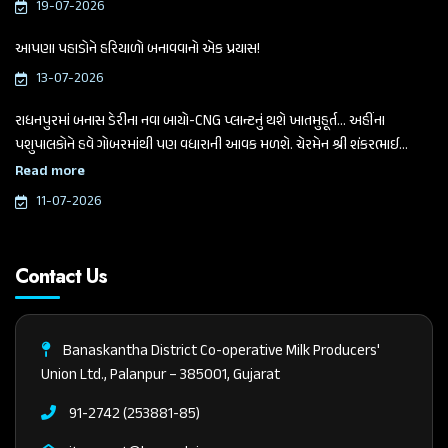
19-07-2026
આપણા પહાડોને હરિયાળો બનાવવાનો એક પ્રયાસ!
13-07-2026
રાધનપુરમાં બનાસ ડેરીના નવા બાયો-CNG પ્લાન્ટનું થશે ખાતમુહૂર્ત... અહીંના
પશુપાલકોને હવે ગોબરમાંથી પણ વધારાની આવક મળશે. ચેરમેન શ્રી શંકરભાઈ
ચૌધરીએ આજે આ મહત્વપૂર્ણ જાહેરાત કરી.
Read more
11-07-2026
Contact Us
Banaskantha District Co-operative Milk Producers'
Union Ltd., Palanpur – 385001, Gujarat
91-2742 (253881-85)