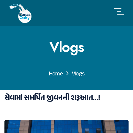
Vlogs
Home
Vlogs
સેવામાં સમર્પિત જીવનની શરૂઆત...!