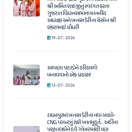
શ્રી અમિત શાહજીનું સ્વાગત કરતા
ગુજરાત વિધાનસભાના માનનીય
અધ્યક્ષ અને બનાસ ડેરીના ચેરમેન શ્રી
શંકરભાઈ ચૌધરી
19-07-2026
આપણા પહાડોને હરિયાળો
બનાવવાનો એક પ્રયાસ!
13-07-2026
રાધનપુરમાં બનાસ ડેરીના નવા બાયો-
CNG પ્લાન્ટનું થશે ખાતમુહૂર્ત... અહીંના
પશુપાલકોને હવે ગોબરમાંથી પણ