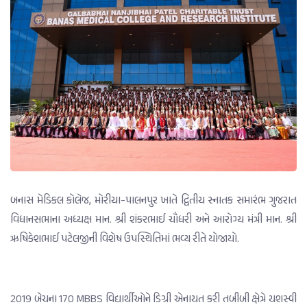
બનાસ મેડિકલ કોલેજ, મોરીયા-પાલનપુર ખાતે દ્વિતીય સ્નાતક સમારંભ ગુજરાત
વિધાનસભાના અધ્યક્ષ માન. શ્રી શંકરભાઈ ચૌધરી અને આરોગ્ય મંત્રી માન. શ્રી
ઋષિકેશભાઈ પટેલજીની વિશેષ ઉપસ્થિતિમાં ભવ્ય રીતે યોજાયો.
2019 બેચના 170 MBBS વિદ્યાર્થીઓને ડિગ્રી એનાયત કરી તબીબી ક્ષેત્રે યશસ્વી