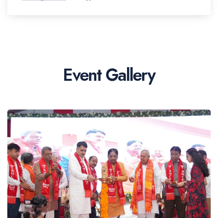
વધારાની આવક મળશે. ચેરમેન શ્રી
શંકરભાઈ ચૌધરીએ આજે આ
મહત્વપૂર્ણ જાહેરાત કરી.
11-07-2026
Event Gallery
સાંભળો, બનાસ ડેરીના આગામી પાંચ
વર્ષ કેવા હશે તેના વિશે ચેરમેન શ્રી
શંકરભાઈ ચૌધરીએ શું કહ્યું!
06-07-2026
Read More