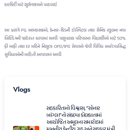
કારકિર્દી માટે શુભેચ્છાઓ પાઠવાઈ.
આ પ્રસંગે PG અભ્યાસક્રમો, કેન્સર-કિડની હોસ્પિટલ તથા સૈનિક સ્કૂલના નવા
બિલ્ડિંગની જાહેરાત કરવામાં આવી. પશુપાલક પરિવારના વિદ્યાર્થીઓ માટે 50%
ફી માફી તથા દર મહિને નિશુલ્ક OPD/IPD સેવાઓ જેવી વિવિધ આરોગ્યસિદ્ધ
સુવિધાઓની માહિતી આપવામાં આવી.
Vlogs
સહકારિતાનો વિશ્વાસ, “સોનાર
બાંગ્લા”નો સંકલ્પ। કોલકાતામાં
આયોજિત અમૂલના સમારોહમાં
માનનીય કેન્દ્રીય ગૃહ અને સહકાર મંત્રી