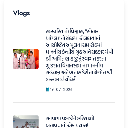
Vlogs
સહકારિતાનો વિશ્વાસ, “સોનાર
બાંગ્લા”નો સંકલ્પ। કોલકાતામાં
આયોજિત અમૂલના સમારોહમાં
માનનીય કેન્દ્રીય ગૃહ અને સહકાર મંત્રી
શ્રી અમિત શાહજીનું સ્વાગત કરતા
ગુજરાત વિધાનસભાના માનનીય
અધ્યક્ષ અને બનાસ ડેરીના ચેરમેન શ્રી
શંકરભાઈ ચૌધરી
19-07-2026
આપણા પહાડોને હરિયાળો
બનાવવાનો એક પ્રયાસ!