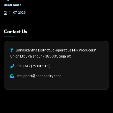
ચૌધરીએ આજે આ મહત્વપૂર્ણ જાહેરાત કરી.
Read more
11-07-2026
Contact Us
Banaskantha District Co-operative Milk Producers'
Union Ltd., Palanpur – 385001, Gujarat
91-2742 (253881-85)
itsupport@banasdairy.coop