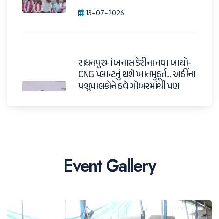
13-07-2026
રાધનપુરમાં બનાસ ડેરીના નવા બાયો-
CNG પ્લાન્ટનું થશે ખાતમુહૂર્ત... અહીંના
પશુપાલકોને હવે ગોબરમાંથી પણ
વધારાની આવક મળશે. ચેરમેન શ્રી
શંકરભાઈ ચૌધરીએ આજે આ
મહત્વપૂર્ણ જાહેરાત કરી.
11-07-2026
Event Gallery
સાંભળો, બનાસ ડેરીના આગામી પાંચ
વર્ષ કેવા હશે તેના વિશે ચેરમેન શ્રી
શંકરભાઈ ચૌધરીએ શું કહ્યું!