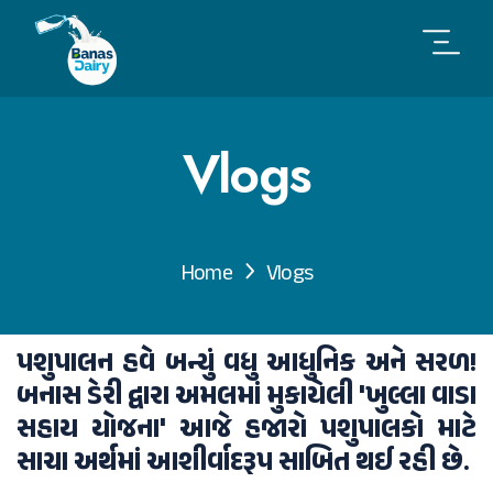
Vlogs
Home
Vlogs
પશુપાલન હવે બન્યું વધુ આધુનિક અને સરળ!
બનાસ ડેરી દ્વારા અમલમાં મુકાયેલી 'ખુલ્લા વાડા
સહાય યોજના' આજે હજારો પશુપાલકો માટે
સાચા અર્થમાં આશીર્વાદરૂપ સાબિત થઈ રહી છે.