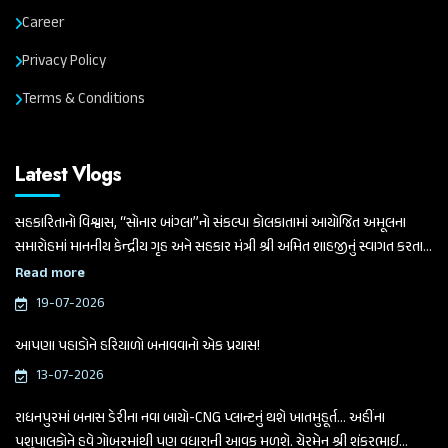
Career
Privacy Policy
Terms & Conditions
Latest Vlogs
સહકારિતાનો વિશ્વાસ, “સોનાર બાંગ્લા”નો સંકલ્પ। કોલકાતામાં આયોજિત અમૂલના
સમારોહમાં માનનીય કેન્દ્રીય ગૃહ અને સહકાર મંત્રી શ્રી અમિત શાહજીનું સ્વાગત કરતા
ગુજરાત વિધાનસભાના માનનીય અધ્યક્ષ અને બનાસ ડેરીના ચેરમેન શ્રી શંકરભાઈ
Read more
ચૌધરી
19-07-2026
આપણા પહાડોને હરિયાળો બનાવવાનો એક પ્રયાસ!
13-07-2026
રાધનપુરમાં બનાસ ડેરીના નવા બાયો-CNG પ્લાન્ટનું થશે ખાતમુહૂર્ત... અહીંના
પશુપાલકોને હવે ગોબરમાંથી પણ વધારાની આવક મળશે. ચેરમેન શ્રી શંકરભાઈ